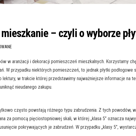
 mieszkanie – czyli o wyborze p
ROWANE
pów w aranżacji i dekoracji pomieszczeń mieszkalnych. Korzystamy chę
ązań. W przypadku niektórych pomieszczeń, to jednak płytki podłogow
y do lektury, w trakcie której przedstawimy najważniejsze informacje n
 uniknąć nieudanego zakupu.
jątkowo często powstają różnego typu zabrudzenia. Z tych powodów, w
ana za pomocą pięciostopniowej skali, w której „klasa 5” oznacza najw
e usunięcie pokrywających je zabrudzeń. W przypadku „klasy 5”, wysta