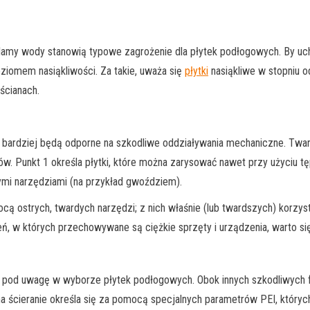
lamy wody stanowią typowe zagrożenie dla płytek podłogowych. By uch
oziomem nasiąkliwości. Za takie, uważa się
płytki
nasiąkliwe w stopniu o
ścianach.
 bardziej będą odporne na szkodliwe oddziaływania mechaniczne. Tward
w. Punkt 1 określa płytki, które można zarysować nawet przy użyciu t
ymi narzędziami (na przykład gwoździem).
cą ostrych, twardych narzędzi; z nich właśnie (lub twardszych) korz
, w których przechowywane są ciężkie sprzęty i urządzenia, warto sięgn
iąć pod uwagę w wyborze płytek podłogowych. Obok innych szkodliwych 
a ścieranie określa się za pomocą specjalnych parametrów PEI, który