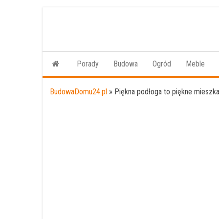
Przejdź
do
treści
Porady
Budowa
Ogród
Meble
BudowaDomu24.pl
»
Piękna podłoga to piękne mieszk