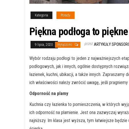
Kategoria
Porady
Piękna podłoga to piękne
przez
ARTYKUŁY SPONSO
9 lipca, 2020
Wyłączono
Wybór rodzaju podłogi to jeden z najważniejszych eta
podłogowych, jak i innych, ogólnie dostępnych rozwi
łazienek, kuchni, ubikacji, a także innych. Zapraszam
ich właściwości należy zwrócić uwagę, jeśli pragniemy
Odporność na plamy
Kuchnia czy łazienka to pomieszczenia, w których wy
ich odporność na plamienie. Jest ona zazwyczaj wyraż
najniższy. Im klasa jest wyższa, tym łatwiejsze będzi
ścierką.