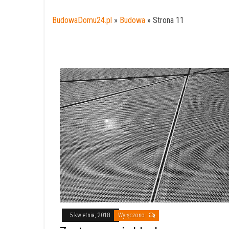
BudowaDomu24.pl
»
Budowa
»
Strona 11
5 kwietnia, 2018
Wyłączono