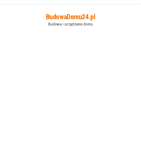
Przejdź
BudowaDomu24.pl
do
Budowa i urządzanie domu
treści