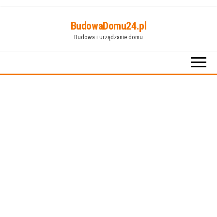
Przejdź
BudowaDomu24.pl
do
Budowa i urządzanie domu
treści