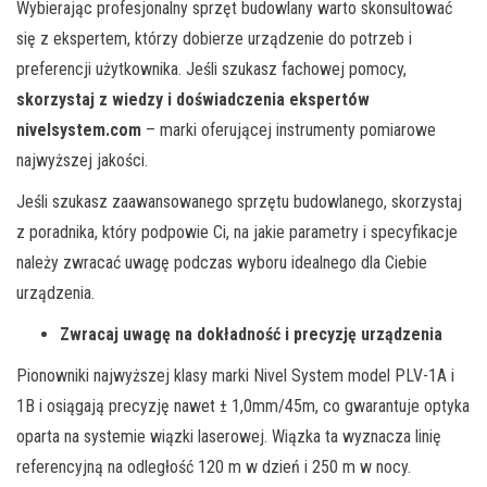
Wybierając profesjonalny sprzęt budowlany warto skonsultować
się z ekspertem, kt
ó
rzy dobierze urządzenie do potrzeb i
preferencji użytkownika. Jeśli szukasz fachowej pomocy,
skorzystaj z wiedzy i doświadczenia eksper
t
ó
w
nivelsystem.com
– marki oferującej instrumenty pomiarowe
najwyższej jakości.
Jeśli szukasz zaawansowanego sprzętu budowlanego, skorzystaj
z poradnika, kt
ó
ry podpowie Ci, na jakie parametry i specyfikacje
należy zwracać uwagę podczas wyboru idealnego dla Ciebie
urządzenia.
Zwracaj uwagę na dokładność i precyzję urządzenia
Pionowniki najwyższej klasy marki Nivel System model PLV-1A i
1B i osiągają precyzję nawet ± 1,0mm/45m
, co gwarantuje optyka
oparta na systemie wiązki laserowej. Wiązka ta wyznacza linię
referencyjną na odległość 120 m w dzień i 250 m w nocy.