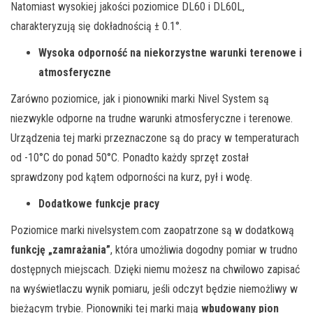
Natomiast
wysokiej jakości
poziomice DL60 i DL60L,
charakteryzują się dokładnością ± 0.1°.
Wysoka odporność na niekorzystne warunki terenowe i
atmosferyczne
Zar
ó
wno poziomice, jak i pionowniki marki Nivel System są
niezwykle odporne na trudne warunki atmosferyczne i terenowe.
Urządzenia tej marki przeznaczone są do pracy w temperaturach
od -10
°C do
ponad
50°C
. Ponadto każdy sprzęt został
sprawdzony pod kątem odporności na kurz, pył i wodę.
Dodatkowe funkcje pracy
Poziomice marki nivelsystem.com zaopatrzone są w dodatkową
funkcję „zamrażania”
, która umożliwia dogodny pomiar w trudno
dostępnych miejscach. Dzięki niemu możesz na chwilowo zapisać
na wyświetlaczu wynik pomiaru, jeśli odczyt będzie niemożliwy w
bieżącym trybie. Pionowniki tej marki mają
wbudowany pion