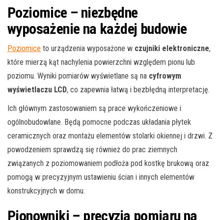
Poziomice – niezbędne
wyposażenie na każdej budowie
Poziomice
to urządzenia wyposażone w
czujniki elektroniczne
,
kt
óre mierzą kąt nachylenia powierzchni względem pionu lub
poziomu. Wyniki pomiarów wyświetlane są na
cyfrowym
wyświetlaczu LCD
, co zapewnia łatwą i bezbłędną interpretację.
Ich gł
ó
wnym zastosowaniem są prace wykończeniowe i
og
ó
lnobudowlane. Będą pomocne podczas układania płytek
ceramicznych oraz montażu element
ó
w stolarki okiennej i drzwi. Z
powodzeniem sprawdzą się r
ó
wnież do prac ziemnych
związanych z poziomowaniem podłoża pod kostkę brukową oraz
pomogą w precyzyjnym ustawieniu ścian i innych element
ó
w
konstrukcyjnych w domu.
Pionowniki – precyzja pomiaru na