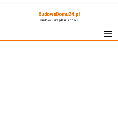
Przejdź
BudowaDomu24.pl
do
Budowa i urządzanie domu
treści