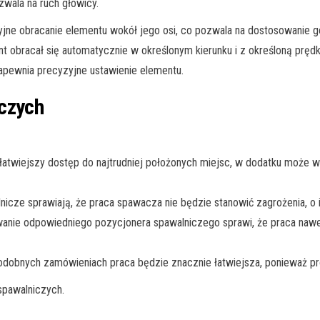
wala na ruch głowicy.
jne obracanie elementu wokół jego osi, co pozwala na dostosowanie go
nt obracał się automatycznie w określonym kierunku i z określoną pręd
apewnia precyzyjne ustawienie elementu.
czych
atwiejszy dostęp do najtrudniej położonych miejsc, w dodatku może wy
cze sprawiają, że praca spawacza nie będzie stanowić zagrożenia, o 
wanie odpowiedniego pozycjonera spawalniczego sprawi, że praca naw
podobnych zamówieniach praca będzie znacznie łatwiejsza, ponieważ p
spawalniczych.