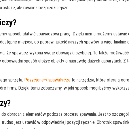
 prostsze, ale również bezpieczniejsze.
iczy?
ierny sposób ułatwić spawaczowi pracę. Dzięki niemu możemy ustawić o
o dostępne miejsca, co poprawi jakość naszych spawów, a więc finaln
a, że spawacz wykona swoje obowiązki szybciej. To także możliwość 
odpowiedni sposób ułożyć obiekty o naprawdę dużych gabarytach. Z 
nego sprzętu.
Pozycjonery spawalnicze
to narzędzia, które oferują og
tóre firmy. Dzięki temu zobaczymy, w jaki sposób moglibyśmy wykorzys
czy?
cy do obracania elementów podczas procesu spawania. Jest to szczegó
 trudno jest ustawić w odpowiedniej pozycji ręcznie. Obrotnik spawalni