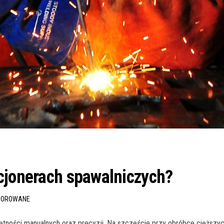
cjonerach spawalniczych?
SOROWANE
jętności manualnych oraz precyzji. Na szczęście przy obróbce ciężs