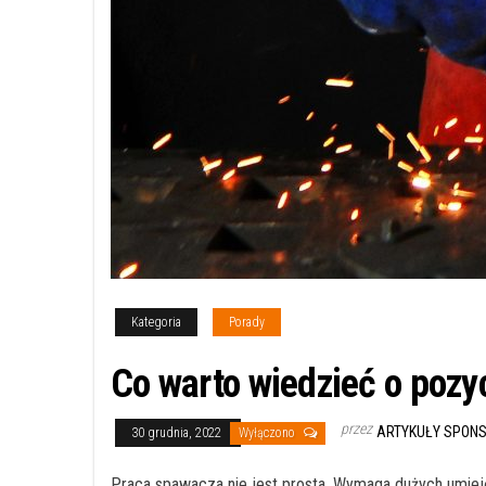
Kategoria
Porady
Co warto wiedzieć o pozy
przez
ARTYKUŁY SPON
30 grudnia, 2022
Wyłączono
Praca spawacza nie jest prosta. Wymaga dużych umie