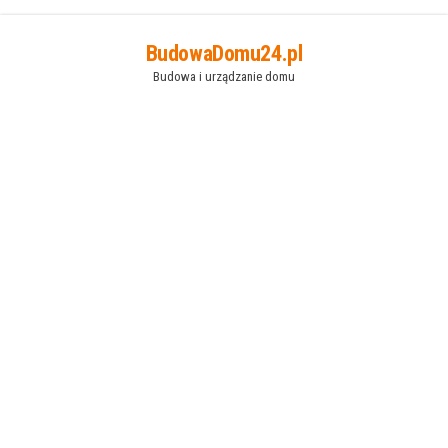
Przejdź
BudowaDomu24.pl
do
Budowa i urządzanie domu
treści