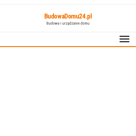
Przejdź
BudowaDomu24.pl
do
Budowa i urządzanie domu
treści