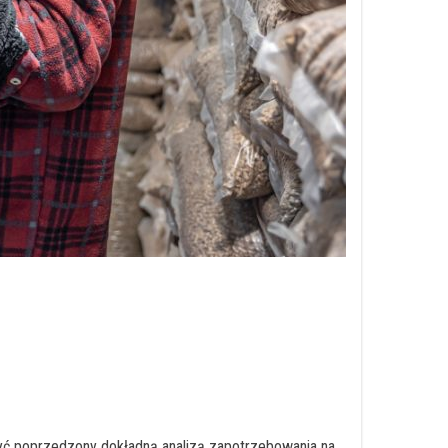
być poprzedzony dokładną analizą zapotrzebowania na