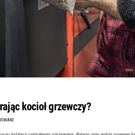
rając kocioł grzewczy?
OROWANE
ącej instalacji centralnego ogrzewania, dlatego jego wybór powinien 