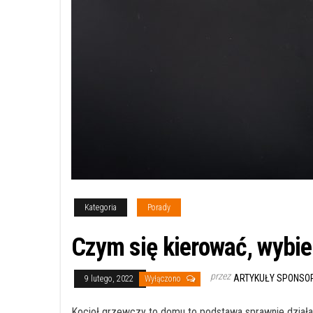
Kategoria
Porady
Czym się kierować, wybie
przez
ARTYKUŁY SPONS
9 lutego, 2022
Wyłączono
Kocioł grzewczy to domu to podstawa sprawnie działaj