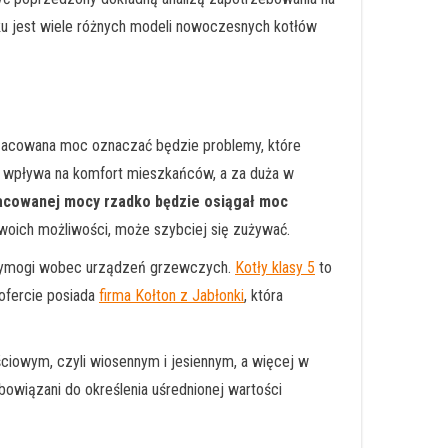
nku jest wiele różnych modeli nowoczesnych kotłów
zacowana moc oznaczać będzie problemy, które
e wpływa na komfort mieszkańców, a za duża w
acowanej mocy rzadko będzie osiągał moc
swoich możliwości, może szybciej się zużywać.
a wymogi wobec urządzeń grzewczych.
Kotły klasy 5
to
ofercie posiada
firma Kołton z Jabłonki
, która
ciowym, czyli wiosennym i jesiennym, a więcej w
obowiązani do określenia uśrednionej wartości