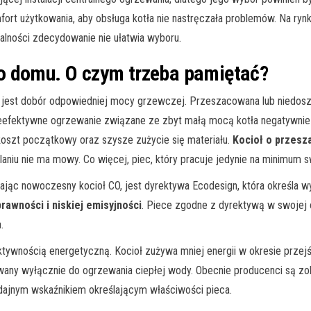
fort użytkowania, aby obsługa kotła nie nastręczała problemów. Na ry
alności zdecydowanie nie ułatwia wyboru.
o domu. O czym trzeba pamiętać?
 jest dobór odpowiedniej mocy grzewczej. Przeszacowana lub niedos
Nieefektywne ogrzewanie związane ze zbyt małą mocą kotła negatywni
szt początkowy oraz szysze zużycie się materiału.
Kocioł o przesz
aniu nie ma mowy. Co więcej, piec, który pracuje jedynie na minimum 
erając nowoczesny kocioł CO, jest dyrektywa Ecodesign, która określ
awności i niskiej emisyjności
. Piece zgodne z dyrektywą w swojej 
.
ywnością energetyczną. Kocioł zużywa mniej energii w okresie przejś
używany wyłącznie do ogrzewania ciepłej wody. Obecnie producenci są z
dajnym wskaźnikiem określającym właściwości pieca.