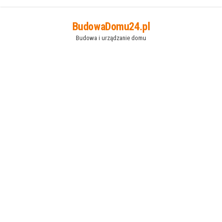
Przejdź
BudowaDomu24.pl
do
Budowa i urządzanie domu
treści