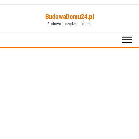
Przejdź
BudowaDomu24.pl
do
Budowa i urządzanie domu
treści