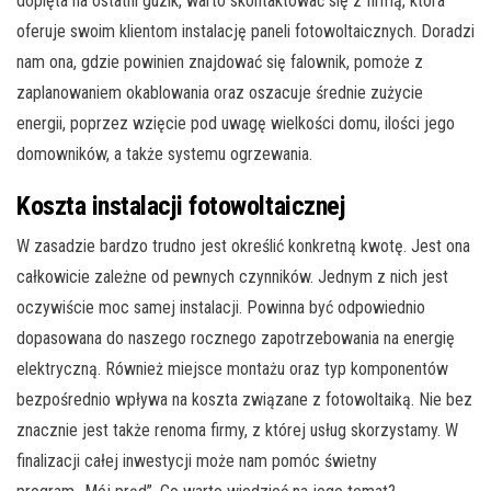
dopięta na ostatni guzik, warto skontaktować się z firmą, która
oferuje swoim klientom instalację paneli fotowoltaicznych. Doradzi
nam ona, gdzie powinien znajdować się falownik, pomoże z
zaplanowaniem okablowania oraz oszacuje średnie zużycie
energii, poprzez wzięcie pod uwagę wielkości domu, ilości jego
domowników, a także systemu ogrzewania.
Koszta instalacji fotowoltaicznej
W zasadzie bardzo trudno jest określić konkretną kwotę. Jest ona
całkowicie zależne od pewnych czynników. Jednym z nich jest
oczywiście moc samej instalacji. Powinna być odpowiednio
dopasowana do naszego rocznego zapotrzebowania na energię
elektryczną. Również miejsce montażu oraz typ komponentów
bezpośrednio wpływa na koszta związane z fotowoltaiką. Nie bez
znacznie jest także renoma firmy, z której usług skorzystamy. W
finalizacji całej inwestycji może nam pomóc świetny