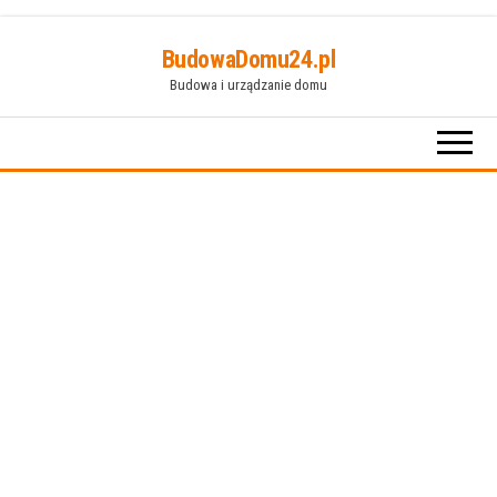
Przejdź
BudowaDomu24.pl
do
Budowa i urządzanie domu
treści