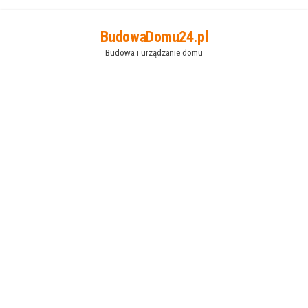
Przejdź
BudowaDomu24.pl
do
Budowa i urządzanie domu
treści