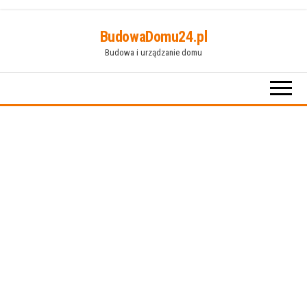
Przejdź
BudowaDomu24.pl
do
Budowa i urządzanie domu
treści