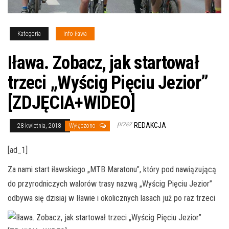
Kategoria
info iława
Iława. Zobacz, jak startował
trzeci „Wyścig Pięciu Jezior”
[ZDJĘCIA+WIDEO]
przez
REDAKCJA
28 kwietnia, 2018
Wyłączono
[ad_1]
Za nami start iławskiego „MTB Maratonu”, który pod nawiązującą
do przyrodniczych walorów trasy nazwą „Wyścig Pięciu Jezior”
odbywa się dzisiaj w Iławie i okolicznych lasach już po raz trzeci