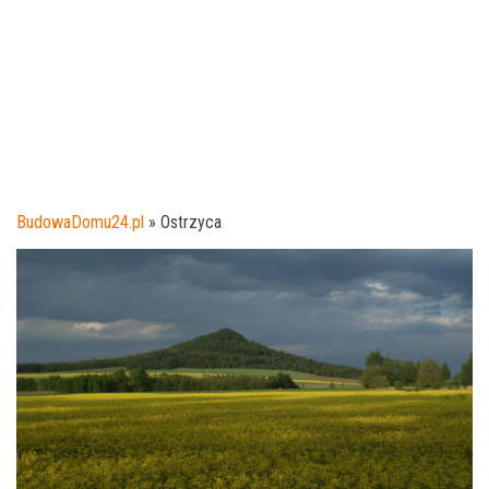
BudowaDomu24.pl
»
Ostrzyca