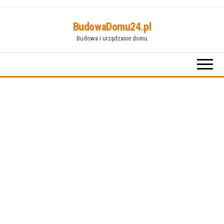
Przejdź
BudowaDomu24.pl
do
Budowa i urządzanie domu
treści