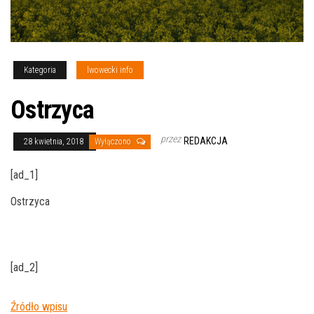
Kategoria
lwowecki info
Ostrzyca
przez
REDAKCJA
28 kwietnia, 2018
Wyłączono
[ad_1]
Ostrzyca
[ad_2]
Źródło wpisu