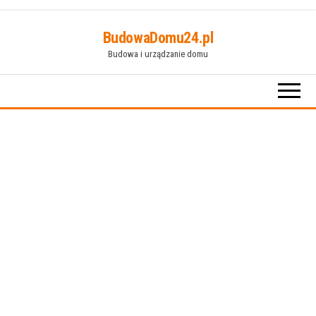
Przejdź
BudowaDomu24.pl
do
Budowa i urządzanie domu
treści