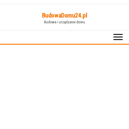
Przejdź
BudowaDomu24.pl
do
Budowa i urządzanie domu
treści