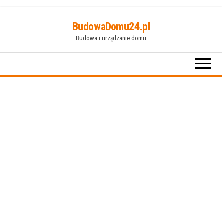
Przejdź
BudowaDomu24.pl
do
Budowa i urządzanie domu
treści