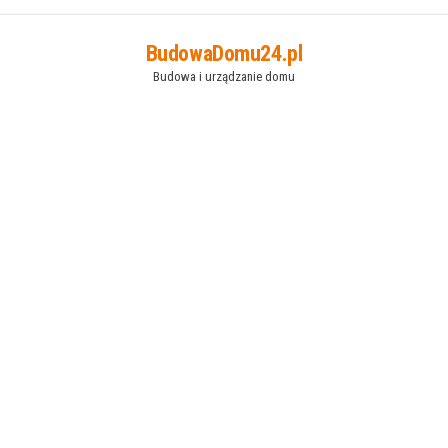
Przejdź
BudowaDomu24.pl
do
Budowa i urządzanie domu
treści