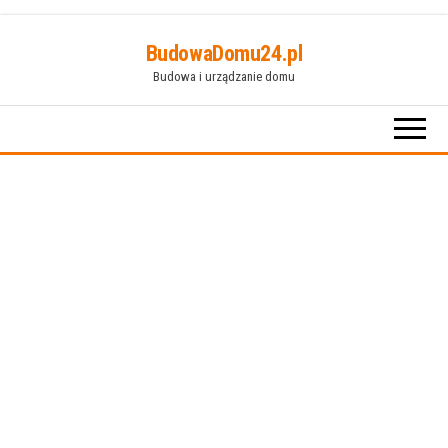
Przejdź
BudowaDomu24.pl
do
Budowa i urządzanie domu
treści