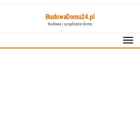
Przejdź
BudowaDomu24.pl
do
Budowa i urządzanie domu
treści