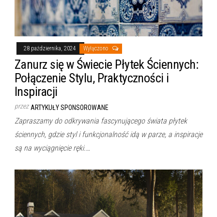
28 października, 2024
Wyłączono
Zanurz się w Świecie Płytek Ściennych:
Połączenie Stylu, Praktyczności i
Inspiracji
przez
ARTYKUŁY SPONSOROWANE
Zapraszamy do odkrywania fascynującego świata płytek
ściennych, gdzie styl i funkcjonalność idą w parze, a inspiracje
są na wyciągnięcie ręki.…