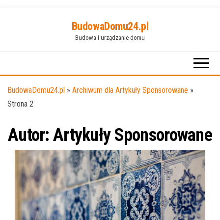
Przejdź
BudowaDomu24.pl
do
Budowa i urządzanie domu
treści
BudowaDomu24.pl
»
Archiwum dla Artykuły Sponsorowane
»
Strona 2
Autor:
Artykuły Sponsorowane