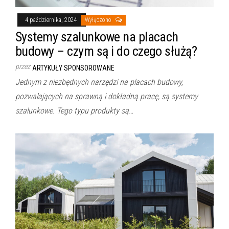
4 października, 2024
Wyłączono
Systemy szalunkowe na placach
budowy – czym są i do czego służą?
przez
ARTYKUŁY SPONSOROWANE
Jednym z niezbędnych narzędzi na placach budowy,
pozwalających na sprawną i dokładną pracę, są systemy
szalunkowe. Tego typu produkty są…