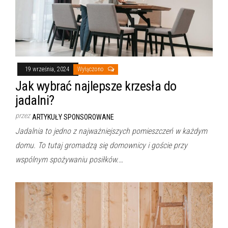
19 września, 2024
Wyłączono
Jak wybrać najlepsze krzesła do
jadalni?
przez
ARTYKUŁY SPONSOROWANE
Jadalnia to jedno z najważniejszych pomieszczeń w każdym
domu. To tutaj gromadzą się domownicy i goście przy
wspólnym spożywaniu posiłków.…