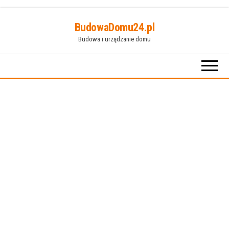
Przejdź
BudowaDomu24.pl
do
Budowa i urządzanie domu
treści