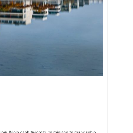
rólów. Wiele osób twierdzi, że miejsce to ma w sobie