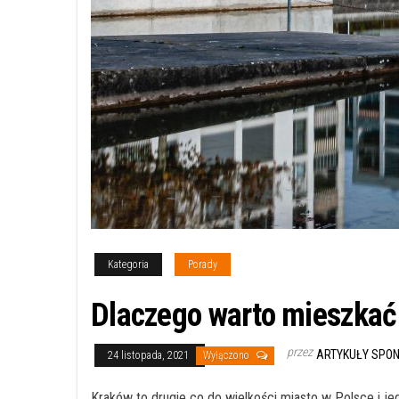
Kategoria
Porady
Dlaczego warto mieszkać
przez
ARTYKUŁY SPO
24 listopada, 2021
Wyłączono
Kraków to drugie co do wielkości miasto w Polsce i jed