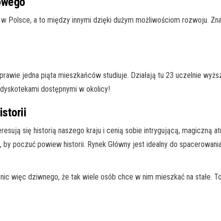
owego
w Polsce, a to między innymi dzięki dużym możliwościom rozwoju. Znajdu
rawie jedna piąta mieszkańców studiuje. Działają tu 23 uczelnie wyższ
dyskotekami dostępnymi w okolicy!
storii
sują się historią naszego kraju i cenią sobie intrygującą, magiczną at
 by poczuć powiew historii. Rynek Główny jest idealny do spacerowania
 nic więc dziwnego, że tak wiele osób chce w nim mieszkać na stałe. To 