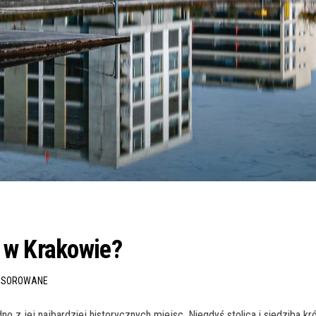
 w Krakowie?
NSOROWANE
no z jej najbardziej historycznych miejsc. Niegdyś stolica i siedziba k