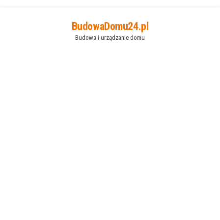
Przejdź
BudowaDomu24.pl
do
Budowa i urządzanie domu
treści