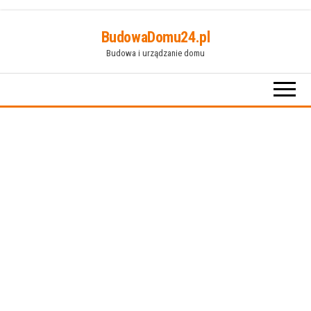
Przejdź
BudowaDomu24.pl
do
Budowa i urządzanie domu
treści