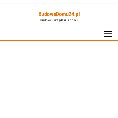
Przejdź
BudowaDomu24.pl
do
Budowa i urządzanie domu
treści