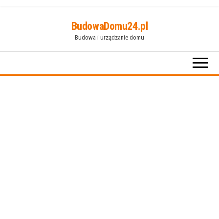
Przejdź
BudowaDomu24.pl
do
Budowa i urządzanie domu
treści