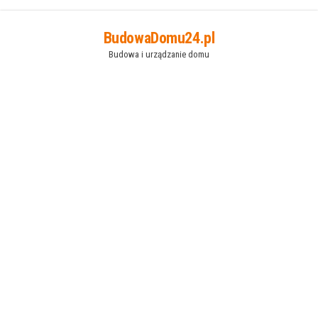
Przejdź
BudowaDomu24.pl
do
Budowa i urządzanie domu
treści