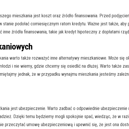
wszego mieszkania jest koszt oraz źródło finansowania. Przed podjęcie
 w stanie podołać comiesięcznym ratom kredytu. Ważne jest także, aby 
ć inne źródła finansowania, takie jak kredyt hipoteczny z dopłatami r
kaniowych
ania warto także rozważyć inne alternatywy mieszkaniowe. Może się o
łodzi i nie wiemy, gdzie chcemy się osiedlić na dłużej. Warto także z
miętajmy jednak, że w przypadku wynajmu mieszkania jesteśmy zależni o
ania jest ubezpieczenie. Warto zadbać o odpowiednie ubezpieczenie n
adzież. Dzięki temu będziemy mogli spokojnie spać, wiedząc, że w razi
nie przeczytać umowę ubezpieczeniową i upewnić się, że jest ona dos