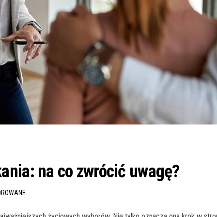
ania: na co zwrócić uwagę?
OROWANE
ajważniejszych życiowych wyborów. Nie tylko oznacza ona krok w stronę