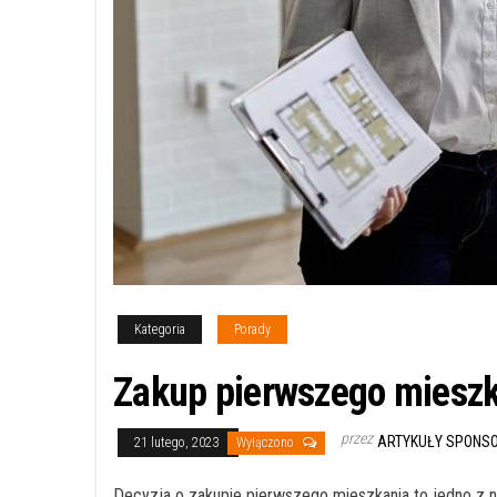
Kategoria
Porady
Zakup pierwszego mieszk
przez
ARTYKUŁY SPONS
21 lutego, 2023
Wyłączono
Decyzja o zakupie pierwszego mieszkania to jedno z n