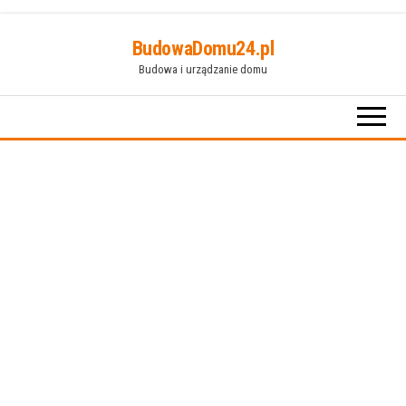
Przejdź
BudowaDomu24.pl
do
Budowa i urządzanie domu
treści