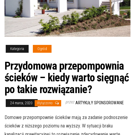
Kategoria
Ogród
Przydomowa przepompownia
ścieków – kiedy warto sięgnąć
po takie rozwiązanie?
przez
ARTYKUŁY SPONSOROWANE
24 marca, 2020
Wyłączono
Domowe przepompownie ścieków mają za zadanie podnoszenie
ścieków z niższego poziomu na wyższy. W sytuacji braku
kanalizacji grawitacyjnej to rozwiązanie zdecydowanie warte