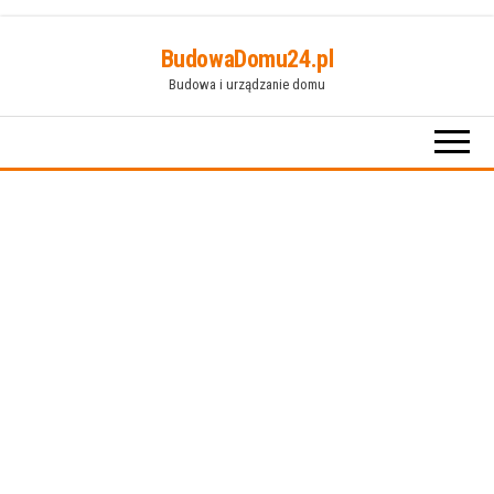
Przejdź
BudowaDomu24.pl
do
Budowa i urządzanie domu
treści