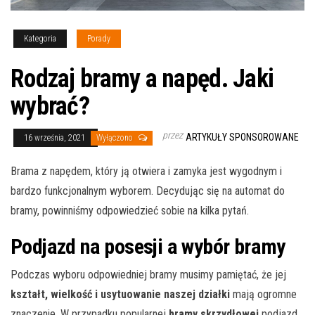
Kategoria
Porady
Rodzaj bramy a napęd. Jaki
wybrać?
przez
ARTYKUŁY SPONSOROWANE
16 września, 2021
Wyłączono
Brama z napędem, który ją otwiera i zamyka jest wygodnym i
bardzo funkcjonalnym wyborem. Decydując się na automat do
bramy, powinniśmy odpowiedzieć sobie na kilka pytań.
Podjazd na posesji a wybór bramy
Podczas wyboru odpowiedniej bramy musimy pamiętać, że jej
kształt, wielkość i usytuowanie naszej działki
mają ogromne
znaczenie. W przypadku popularnej
bramy skrzydłowej
podjazd