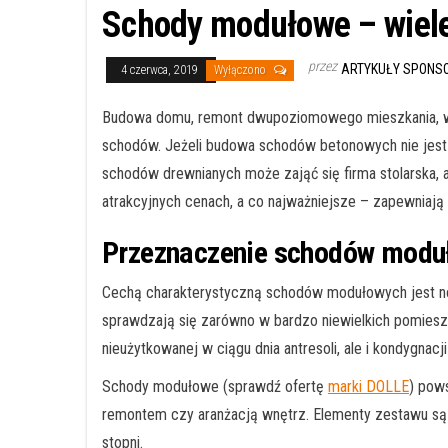
Schody modułowe – wiele
przez
ARTYKUŁY SPON
4 czerwca, 2019
Wyłączono
Budowa domu, remont dwupoziomowego mieszkania, wyko
schodów. Jeżeli budowa schodów betonowych nie jest 
schodów drewnianych może zająć się firma stolarska
atrakcyjnych cenach, a co najważniejsze – zapewniają 
Przeznaczenie schodów modu
Cechą charakterystyczną schodów modułowych jest now
sprawdzają się zarówno w bardzo niewielkich pomies
nieużytkowanej w ciągu dnia antresoli, ale i kondygnacj
Schody modułowe (sprawdź ofertę
marki DOLLE
) pow
remontem czy aranżacją wnętrz. Elementy zestawu są 
stopni.