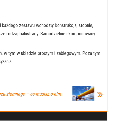
każdego zestawu wchodzą: konstrukcja, stopnie,
także rodzaj balustrady. Samodzielnie skomponowany
h, w tym w układzie prostym i zabiegowym. Poza tym
ązania.
azu ziemnego – co musisz o nim