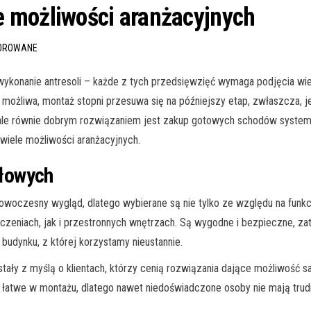
 możliwości aranżacyjnych
SOROWANE
nanie antresoli – każde z tych przedsięwzięć wymaga podjęcia wielu 
możliwa, montaż stopni przesuwa się na późniejszy etap, zwłaszcza, 
, ale równie dobrym rozwiązaniem jest zakup gotowych schodów sys
wiele możliwości aranżacyjnych.
łowych
oczesny wygląd, dlatego wybierane są nie tylko ze względu na funkcj
zczeniach, jak i przestronnych wnętrzach. Są wygodne i bezpieczne,
i budynku, z której korzystamy nieustannie.
stały z myślą o klientach, którzy cenią rozwiązania dające możliwość
łatwe w montażu, dlatego nawet niedoświadczone osoby nie mają trud