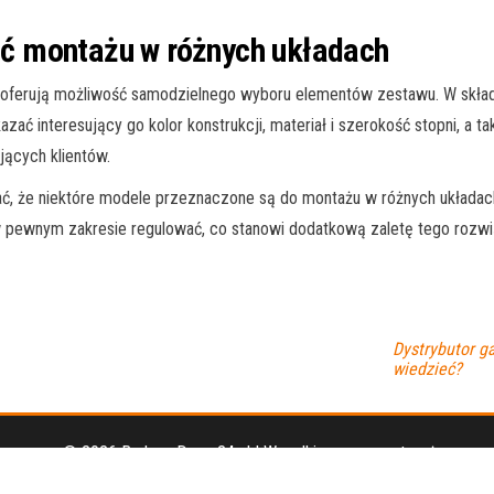
ć montażu w różnych układach
ferują możliwość samodzielnego wyboru elementów zestawu. W skład 
zać interesujący go kolor konstrukcji, materiał i szerokość stopni, a 
jących klientów.
, że niektóre modele przeznaczone są do montażu w różnych układac
 pewnym zakresie regulować, co stanowi dodatkową zaletę tego rozwi
Dystrybutor g
wiedzieć?
© 2026 BudowaDomu24.pl | Wszelkie prawa zastrzeżone.