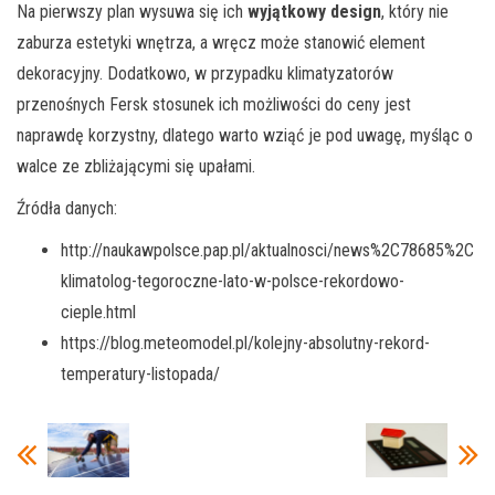
Na pierwszy plan wysuwa się ich
wyjątkowy design
, który nie
zaburza estetyki wnętrza, a wręcz może stanowić element
dekoracyjny. Dodatkowo, w przypadku klimatyzatorów
przenośnych Fersk stosunek ich możliwości do ceny jest
naprawdę korzystny, dlatego warto wziąć je pod uwagę, myśląc o
walce ze zbliżającymi się upałami.
Źródła danych:
http://naukawpolsce.pap.pl/aktualnosci/news%2C78685%2C
klimatolog-tegoroczne-lato-w-polsce-rekordowo-
cieple.html
https://blog.meteomodel.pl/kolejny-absolutny-rekord-
temperatury-listopada/