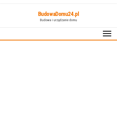
Przejdź
BudowaDomu24.pl
do
Budowa i urządzanie domu
treści