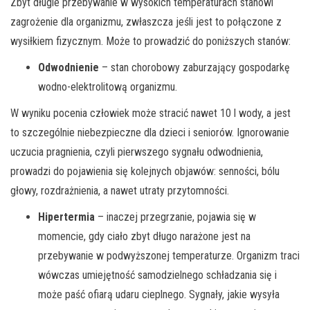
Zbyt długie przebywanie w wysokich temperaturach stanowi
zagrożenie dla organizmu, zwłaszcza jeśli jest to połączone z
wysiłkiem fizycznym. Może to prowadzić do poniższych stanów:
Odwodnienie
– stan chorobowy zaburzający gospodarkę
wodno-elektrolitową organizmu.
W wyniku pocenia człowiek może stracić nawet 10 l wody, a jest
to szczególnie niebezpieczne dla dzieci i seniorów. Ignorowanie
uczucia pragnienia, czyli pierwszego sygnału odwodnienia,
prowadzi do pojawienia się kolejnych objawów: senności, bólu
głowy, rozdrażnienia, a nawet utraty przytomności.
Hipertermia
– inaczej przegrzanie, pojawia się w
momencie, gdy ciało zbyt długo narażone jest na
przebywanie w podwyższonej temperaturze. Organizm traci
wówczas umiejętność samodzielnego schładzania się i
może paść ofiarą udaru cieplnego. Sygnały, jakie wysyła