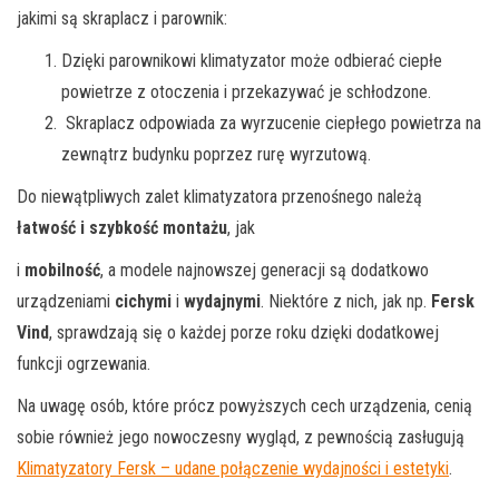
jakimi są skraplacz i parownik:
Dzięki parownikowi klimatyzator może odbierać ciepłe
powietrze z otoczenia i przekazywać je schłodzone.
Skraplacz odpowiada za wyrzucenie ciepłego powietrza na
zewnątrz budynku poprzez rurę wyrzutową.
Do niewątpliwych zalet klimatyzatora przenośnego należą
łatwość i szybkość montażu
, jak
i
mobilność
, a modele najnowszej generacji są dodatkowo
urządzeniami
cichymi
i
wydajnymi
. Niektóre z nich, jak np.
Fersk
Vind
, sprawdzają się o każdej porze roku dzięki dodatkowej
funkcji ogrzewania.
Na uwagę osób, które prócz powyższych cech urządzenia, cenią
sobie również jego nowoczesny wygląd, z pewnością zasługują
Klimatyzatory Fersk – udane połączenie wydajności i estetyki
.