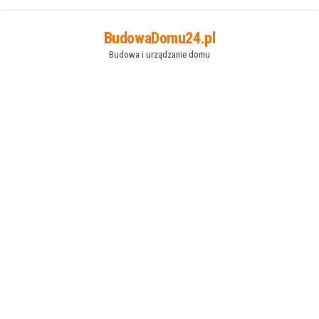
Przejdź
BudowaDomu24.pl
do
Budowa i urządzanie domu
treści