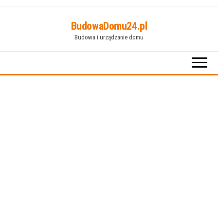
Przejdź
BudowaDomu24.pl
do
Budowa i urządzanie domu
treści