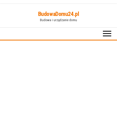
Przejdź
BudowaDomu24.pl
do
Budowa i urządzanie domu
treści